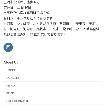
土浦市役所から徒歩４分
定休日 土 日 祝日
当事務所お客様専用駐車場完備
有料パーキングも近くに有ります
土浦市 つくば市 かすみがうら市 石岡市 小美玉市 美浦
村 阿見町 河内町 稲敷市 牛久市 龍ケ崎市など 茨城県全域
及び茨城県近郊 (全国対応しております）
About Us
TOP PAGE
CONCEPT
MENU
PRICE
Judicial Scrivener