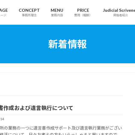
AGE
CONCEPT
MENU
PRICE
Judicial Scriven
ページ
事務所理念
業務内容
費用（報酬）
資格者紹介
新着情報
書作成および遺言執行について
-14
所の業務の一つに遺言書作成サポート及び遺言執行業務がござい
終活について、日々お考えの方もいらっしゃると思いますので、