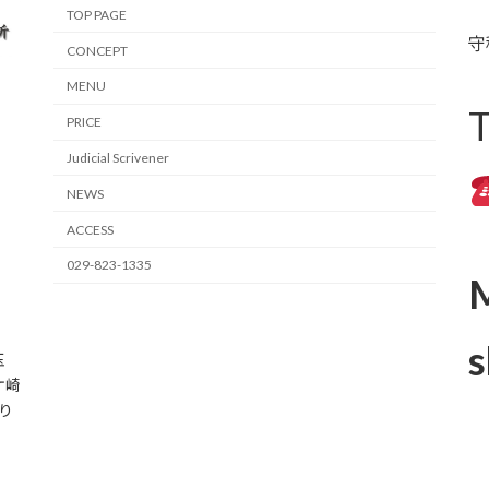
TOP PAGE
守
CONCEPT
MENU
PRICE
Judicial Scrivener
NEWS
ACCESS
029-823-1335
M
s
玉
ケ崎
り