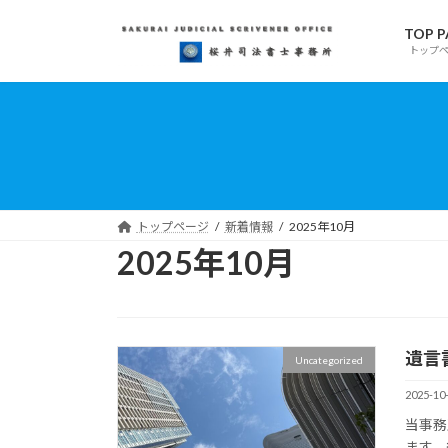
コ
ナ
TOP P
ン
ビ
トップ
テ
ゲ
ン
ー
ツ
シ
へ
ョ
ス
ン
キ
に
ッ
移
プ
動
トップページ
新着情報
2025年10月
2025年10月
遺言
Uncategorized
2025-10
当事務
ます。