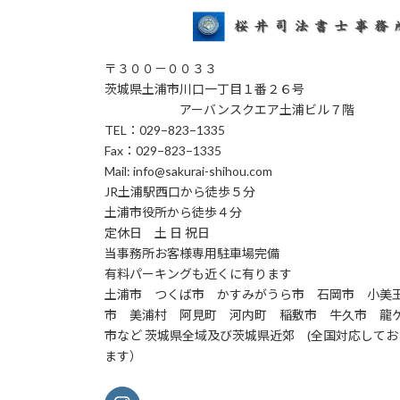
〒３００－００３３
茨城県土浦市川口一丁目１番２６号
アーバンスクエア土浦ビル７階
TEL：029−823−1335
Fax：029−823−1335
Mail: info@sakurai-shihou.com
JR土浦駅西口から徒歩５分
土浦市役所から徒歩４分
定休日 土 日 祝日
当事務所お客様専用駐車場完備
有料パーキングも近くに有ります
土浦市 つくば市 かすみがうら市 石岡市 小美
市 美浦村 阿見町 河内町 稲敷市 牛久市 龍
市など 茨城県全域及び茨城県近郊 (全国対応してお
ます）