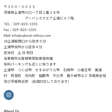
〒３００－００３３
茨城県土浦市川口一丁目１番２６号
アーバンスクエア土浦ビル７階
TEL：029−823−1335
Fax：029−823−1335
Mail: info@sakurai-shihou.com
JR土浦駅西口から徒歩５分
土浦市役所から徒歩４分
定休日 土 日 祝日
当事務所お客様専用駐車場完備
有料パーキングも近くに有ります
土浦市 つくば市 かすみがうら市 石岡市 小美玉市 美浦
村 阿見町 河内町 稲敷市 牛久市 龍ケ崎市など 茨城県全域
及び茨城県近郊 (全国対応しております）
About Us