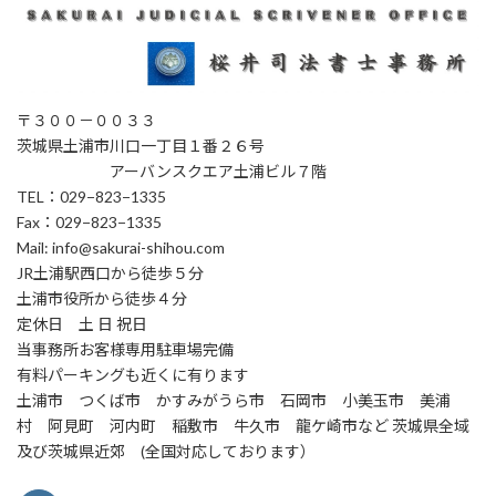
〒３００－００３３
茨城県土浦市川口一丁目１番２６号
アーバンスクエア土浦ビル７階
TEL：029−823−1335
Fax：029−823−1335
Mail: info@sakurai-shihou.com
JR土浦駅西口から徒歩５分
土浦市役所から徒歩４分
定休日 土 日 祝日
当事務所お客様専用駐車場完備
有料パーキングも近くに有ります
土浦市 つくば市 かすみがうら市 石岡市 小美玉市 美浦
村 阿見町 河内町 稲敷市 牛久市 龍ケ崎市など 茨城県全域
及び茨城県近郊 (全国対応しております）